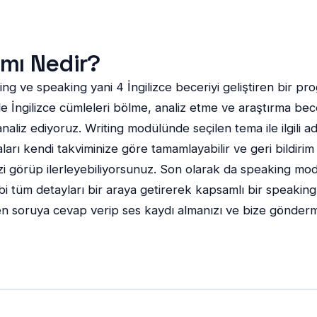
amı Nedir?
iting ve speaking yani 4 İngilizce beceriyi geliştiren bir
rsi ile İngilizce cümleleri bölme, analiz etme ve araştırma be
ip analiz ediyoruz. Writing modülünde seçilen tema ile ilgil
arı kendi takviminize göre tamamlayabilir ve geri bildirim 
nizi görüp ilerleyebiliyorsunuz. Son olarak da speaking mod
 gibi tüm detayları bir araya getirerek kapsamlı bir speak
en soruya cevap verip ses kaydı almanızı ve bize göndermen