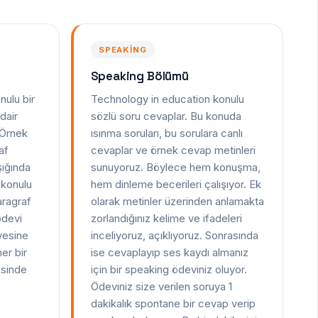
SPEAKING
Speaking Bölümü
nulu bir
Technology in education konulu
dair
sözlü soru cevaplar. Bu konuda
. Örnek
ısınma soruları, bu sorulara canlı
af
cevaplar ve örnek cevap metinleri
şığında
sunuyoruz. Böylece hem konuşma,
 konulu
hem dinleme becerileri çalışıyor. Ek
aragraf
olarak metinler üzerinden anlamakta
ödevi
zorlandığınız kelime ve ifadeleri
yesine
inceliyoruz, açıklıyoruz. Sonrasında
her bir
ise cevaplayıp ses kaydı almanız
esinde
için bir speaking ödeviniz oluyor.
Ödeviniz size verilen soruya 1
dakikalık spontane bir cevap verip