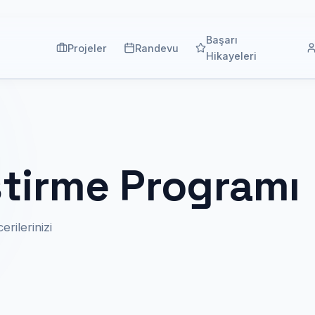
Başarı
Projeler
Randevu
Hikayeleri
iştirme Programı
rilerinizi