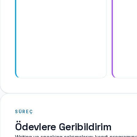
SÜREÇ
Ödevlere Geribildirim
Writing ve speaking çalışmalarını kendi programınıza 