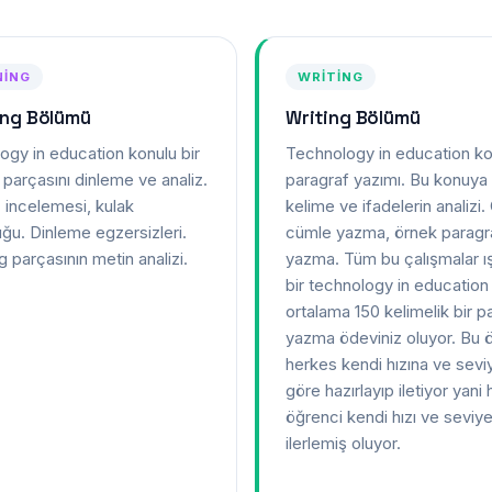
NING
WRITING
ing Bölümü
Writing Bölümü
ogy in education konulu bir
Technology in education ko
parçasını dinleme ve analiz.
paragraf yazımı. Bu konuya 
 incelemesi, kulak
kelime ve ifadelerin analizi
ğu. Dinleme egzersizleri.
cümle yazma, örnek paragr
g parçasının metin analizi.
yazma. Tüm bu çalışmalar ı
bir technology in education
ortalama 150 kelimelik bir p
yazma ödeviniz oluyor. Bu 
herkes kendi hızına ve sevi
göre hazırlayıp iletiyor yani 
öğrenci kendi hızı ve seviy
ilerlemiş oluyor.