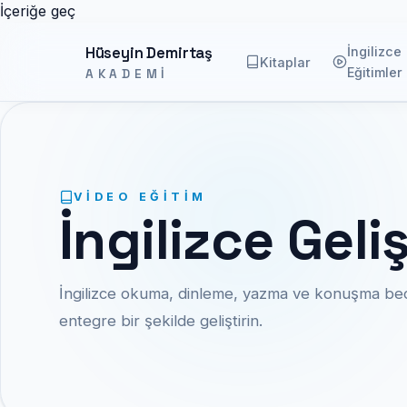
İçeriğe geç
Hüseyin Demirtaş
İngilizce
Kitaplar
Eğitimler
AKADEMI
VIDEO EĞITIM
İngilizce Gel
İngilizce okuma, dinleme, yazma ve konuşma bece
entegre bir şekilde geliştirin.