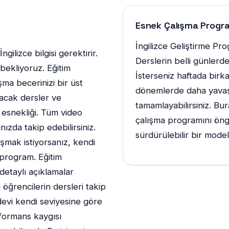
Esnek Çalışma Progr
İngilizce Geliştirme Pr
gilizce bilgisi gerektirir.
Derslerin belli günlerd
bekliyoruz. Eğitim
İsterseniz haftada birka
a becerinizi bir üst
dönemlerde daha yavaş 
racak dersler ve
tamamlayabilirsiniz. Bu
 esnekliği. Tüm video
çalışma programını öng
ızda takip edebilirsiniz.
sürdürülebilir bir mode
ışmak istiyorsanız, kendi
r program. Eğitim
 detaylı açıklamalar
 öğrencilerin dersleri takip
devi kendi seviyesine göre
rformans kaygısı