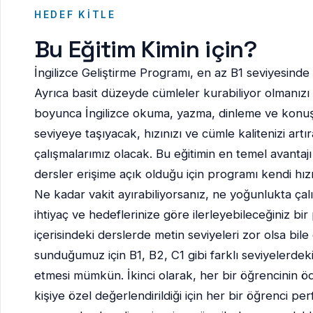
HEDEF KITLE
Bu Eğitim Kimin için?
İngilizce Geliştirme Programı, en az B1 seviyesinde İn
Ayrıca basit düzeyde cümleler kurabiliyor olmanızı 
boyunca İngilizce okuma, yazma, dinleme ve konuşm
seviyeye taşıyacak, hızınızı ve cümle kalitenizi artı
çalışmalarımız olacak. Bu eğitimin en temel avantajı
dersler erişime açık olduğu için programı kendi hızın
Ne kadar vakit ayırabiliyorsanız, ne yoğunlukta çal
ihtiyaç ve hedeflerinize göre ilerleyebileceğiniz bi
içerisindeki derslerde metin seviyeleri zor olsa bile
sunduğumuz için B1, B2, C1 gibi farklı seviyelerdeki
etmesi mümkün. İkinci olarak, her bir öğrencinin ö
kişiye özel değerlendirildiği için her bir öğrenci pe