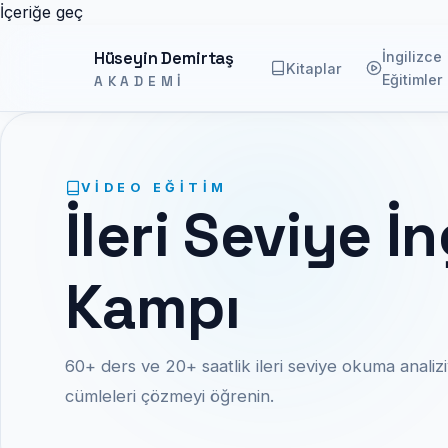
İçeriğe geç
Hüseyin Demirtaş
İngilizce
Kitaplar
Eğitimler
AKADEMI
VIDEO EĞITIM
İleri Seviye 
Kampı
60+ ders ve 20+ saatlik ileri seviye okuma anali
cümleleri çözmeyi öğrenin.