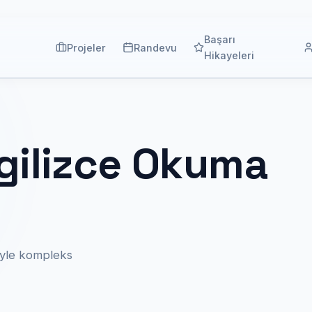
Başarı
Projeler
Randevu
Hikayeleri
İngilizce Okuma
ziyle kompleks