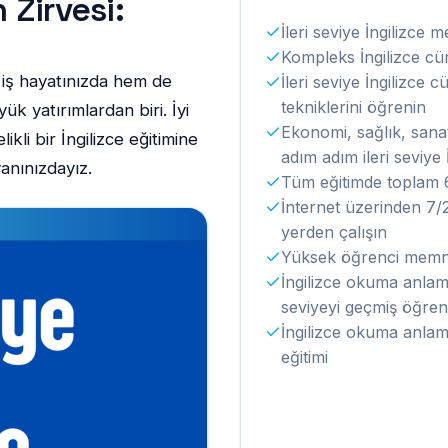
 Zirvesi:
İleri seviye İngilizce 
Kompleks İngilizce cü
 iş hayatınızda hem de
İleri seviye İngilizce 
tekniklerini öğrenin
ük yatırımlardan biri. İyi
Ekonomi, sağlık, sanat
likli bir İngilizce eğitimine
adım adım ileri seviye 
yanınızdayız.
Tüm eğitimde toplam 6
İnternet üzerinden 7/24
yerden çalışın
Yüksek öğrenci memn
İngilizce okuma anlama
seviyeyi geçmiş öğrenci
İngilizce okuma anlama
eğitimi