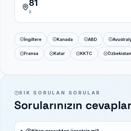
81
İl
İngiltere
Kanada
ABD
Avustral
Fransa
Katar
KKTC
Özbekista
SIK SORULAN SORULAR
Sorularınızın cevaplar