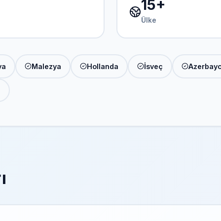
15+
Ülke
ya
Malezya
Hollanda
İsveç
Azerbay
n
ı