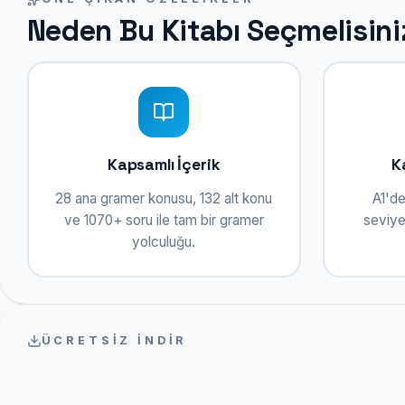
Neden Bu Kitabı Seçmelisini
Kapsamlı İçerik
K
28 ana gramer konusu, 132 alt konu
A1'de
ve 1070+ soru ile tam bir gramer
seviyes
yolculuğu.
ÜCRETSIZ İNDIR