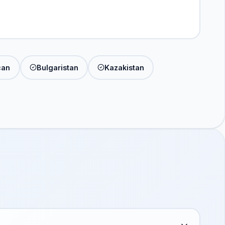
can
Bulgaristan
Kazakistan