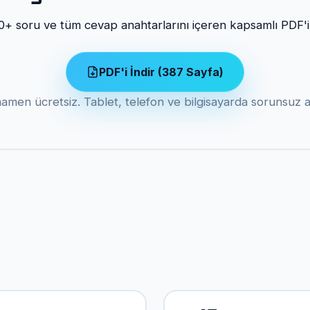
+ soru ve tüm cevap anahtarlarını içeren kapsamlı PDF'i
PDF'i İndir (387 Sayfa)
men ücretsiz. Tablet, telefon ve bilgisayarda sorunsuz aç