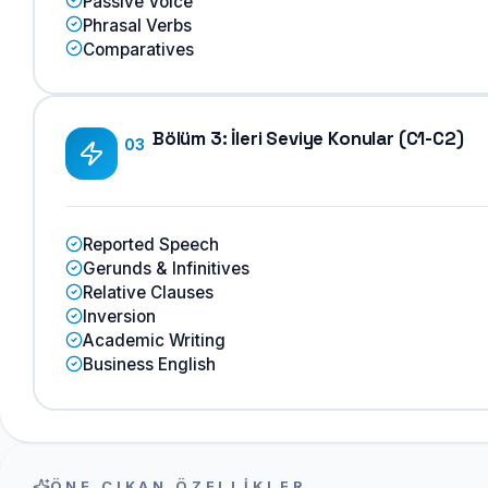
Passive Voice
Phrasal Verbs
Comparatives
Bölüm 3: İleri Seviye Konular (C1-C2)
03
Reported Speech
Gerunds & Infinitives
Relative Clauses
Inversion
Academic Writing
Business English
ÖNE ÇIKAN ÖZELLIKLER