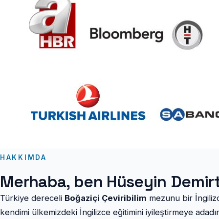
HAKKIMDA
Merhaba, ben Hüseyin Demir
Türkiye dereceli
Boğaziçi Çeviribilim
mezunu bir İngilizc
kendimi ülkemizdeki İngilizce eğitimini iyileştirmeye adadı