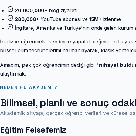
20,000,000+
blog ziyareti
280,000+
YouTube abonesi ve
15M+
izlenme
İngiltere, Amerika ve Türkiye'nin önde gelen kuruml
İngilizce öğrenmek, kendinize yapabileceğiniz en büyük ya
bilişsel bilim tecrübelerimi harmanlayarak, klasik yönteml
Amacım, pek çok öğrencimin dediği gibi
"nihayet buld
ulaştırmak.
NEDEN HD AKADEMI?
Bilimsel, planlı ve sonuç odak
Akademik altyapı, gerçek öğrenci verileri ve küresel sah
Eğitim Felsefemiz