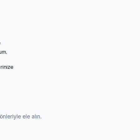
e
rum.
rinize
leriyle ele alın.