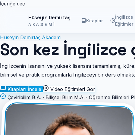
İçeriğe geç
Hüseyin Demirtaş
İngilizce
Kitaplar
Eğitimler
AKADEMI
Hüseyin Demirtaş Akademi
Son kez İngilizce 
İngilizcenin lisansını ve yüksek lisansını tamamlamış, küre
bilimsel ve pratik programlarla İngilizceyi bir ders olmakt
Kitapları İncele
Video Eğitimleri Gör
Çeviribilim B.A. · Bilişsel Bilim M.A. · Öğrenme Bilimleri