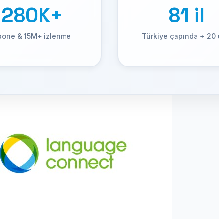
280K+
81 il
bone & 15M+ izlenme
Türkiye çapında + 20 