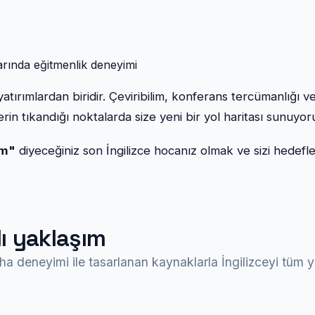
arında eğitmenlik deneyimi
tırımlardan biridir. Çeviribilim, konferans tercümanlığı v
erin tıkandığı noktalarda size yeni bir yol haritası sunuyo
um"
diyeceğiniz son İngilizce hocanız olmak ve sizi hedefle
lı yaklaşım
a deneyimi ile tasarlanan kaynaklarla İngilizceyi tüm yön