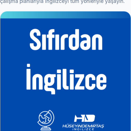
çalışma planlarıyla İngilizceyi tüm yönleriyle yaşayın.