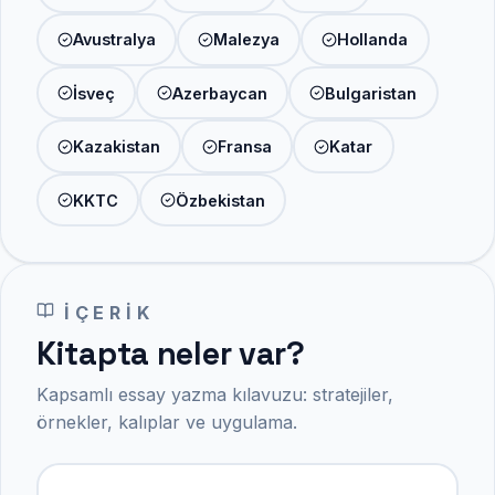
Avustralya
Malezya
Hollanda
İsveç
Azerbaycan
Bulgaristan
Kazakistan
Fransa
Katar
KKTC
Özbekistan
İÇERIK
Kitapta neler var?
Kapsamlı essay yazma kılavuzu: stratejiler,
örnekler, kalıplar ve uygulama.