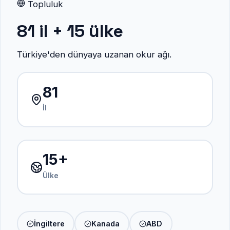
Topluluk
81 il + 15 ülke
Türkiye'den dünyaya uzanan okur ağı.
81
İl
15+
Ülke
İngiltere
Kanada
ABD